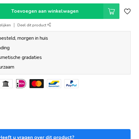
Toevoegen aan winkelwagen
lijken
Deel dit product
esteld, morgen in huis
nding
smetische gradaties
uurzaam
Heeft u vragen over dit product?