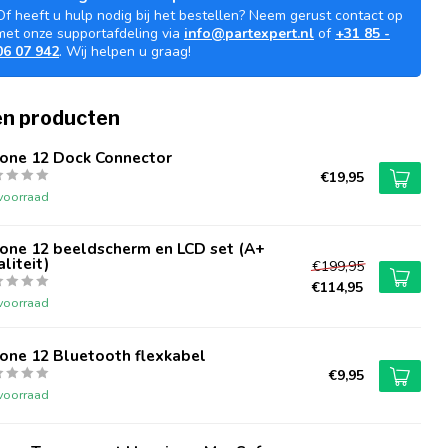
Of heeft u hulp nodig bij het bestellen? Neem gerust contact op
met onze supportafdeling via
info@partexpert.nl
of
+31 85 -
06 07 942
. Wij helpen u graag!
n producten
hone 12 Dock Connector
€19,95
voorraad
hone 12 beeldscherm en LCD set (A+
liteit)
€199,95
€114,95
voorraad
one 12 Bluetooth flexkabel
€9,95
voorraad