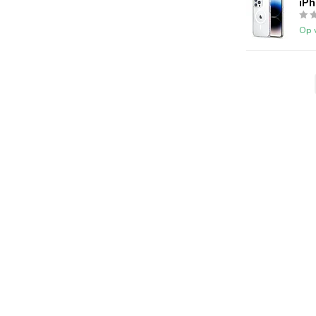
iP
Op 