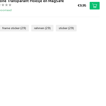
hone Transparant Hoesje en MagSafe
€9,95
voorraad
frame sticker
(29)
rahmen
(29)
sticker
(29)