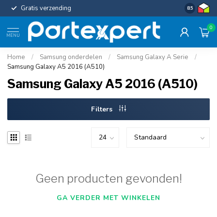
Gratis verzending
Uniforme c
8.5
0
MENU
Home
/
Samsung onderdelen
/
Samsung Galaxy A Serie
/
Samsung Galaxy A5 2016 (A510)
Samsung Galaxy A5 2016 (A510)
Filters
Geen producten gevonden!
GA VERDER MET WINKELEN