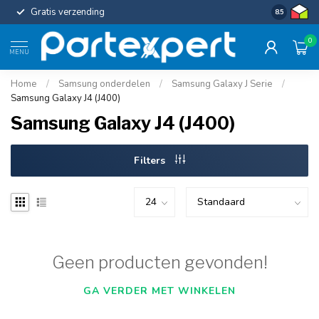
Gratis verzending
Uniforme c
8.5
0
MENU
Home
/
Samsung onderdelen
/
Samsung Galaxy J Serie
/
Samsung Galaxy J4 (J400)
Samsung Galaxy J4 (J400)
Filters
Geen producten gevonden!
GA VERDER MET WINKELEN