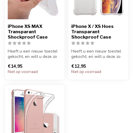
iPhone XS MAX
iPhone X / XS Hoes
Transparant
Transparant
Shockproof Case
Shockproof Case
Heeft u een nieuw toestel
Heeft u een nieuw toestel
gekocht, en wilt u deze zo
gekocht, en wilt u deze zo
goed mogelijk beschermen?
goed mogelijk beschermen?
€14,95
€12,95
M...
M...
Niet op voorraad
Niet op voorraad