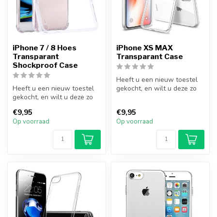
iPhone 7 / 8 Hoes
iPhone XS MAX
Transparant
Transparant Case
Shockproof Case
Heeft u een nieuw toestel
Heeft u een nieuw toestel
gekocht, en wilt u deze zo
gekocht, en wilt u deze zo
goed mogelijk beschermen?
goed mogelijk beschermen?
M...
€9,95
€9,95
M...
Op voorraad
Op voorraad