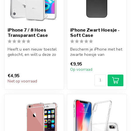
iPhone 7 / 8 Hoes
iPhone Zwart Hoesje -
Transparant Case
Soft Case
Heeft u een nieuw toestel
Bescherm je iPhone met het
gekocht, en wilt u deze zo
zwarte hoesje van
goed mogelijk beschermen?
FixGigant.nl. Dit slanke en
€9,95
M...
heldere...
Op voorraad
€4,95
Niet op voorraad