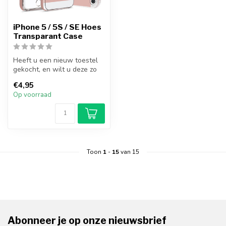
iPhone 5 / 5S / SE Hoes
Transparant Case
Heeft u een nieuw toestel
gekocht, en wilt u deze zo
goed mogelijk beschermen?
€4,95
M...
Op voorraad
Toon
1
-
15
van 15
Abonneer je op onze nieuwsbrief