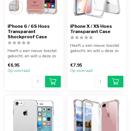
iPhone 6 / 6S Hoes
iPhone X / XS Hoes
Transparant
Transparant Case
Shockproof Case
Heeft u een nieuw toestel
Heeft u een nieuw toestel
gekocht, en wilt u deze zo
gekocht, en wilt u deze zo
goed mogelijk beschermen?
goed mogelijk beschermen?
M...
€6,95
€7,95
M...
Op voorraad
Op voorraad