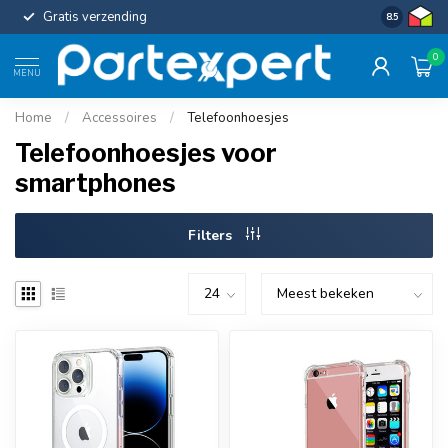
Gratis verzending
Uniforme c
8.5
0
MENU
Home
/
Accessoires
/
Telefoonhoesjes
Telefoonhoesjes voor
smartphones
Filters