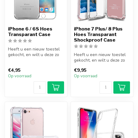
iPhone 6 / 6S Hoes
iPhone 7 Plus/ 8 Plus
Transparant Case
Hoes Transparant
Shockproof Case
Heeft u een nieuw toestel
gekocht, en wilt u deze zo
Heeft u een nieuw toestel
goed mogelijk beschermen?
gekocht, en wilt u deze zo
M...
goed mogelijk beschermen?
€4,95
€9,95
M...
Op voorraad
Op voorraad