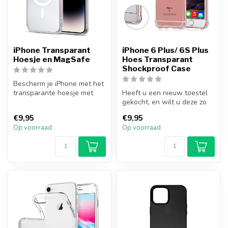
iPhone Transparant
iPhone 6 Plus/ 6S Plus
Hoesje en MagSafe
Hoes Transparant
Shockproof Case
Bescherm je iPhone met het
transparante hoesje met
Heeft u een nieuw toestel
MagSafe-functionaliteit van
gekocht, en wilt u deze zo
P...
goed mogelijk beschermen?
€9,95
€9,95
M...
Op voorraad
Op voorraad