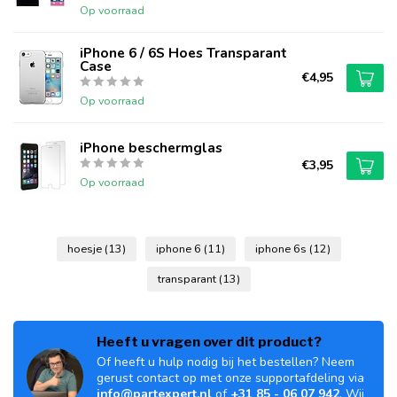
Op voorraad
iPhone 6 / 6S Hoes Transparant
Case
€4,95
Op voorraad
iPhone beschermglas
€3,95
Op voorraad
hoesje
(13)
iphone 6
(11)
iphone 6s
(12)
transparant
(13)
Heeft u vragen over dit product?
Of heeft u hulp nodig bij het bestellen? Neem
gerust contact op met onze supportafdeling via
info@partexpert.nl
of
+31 85 - 06 07 942
. Wij