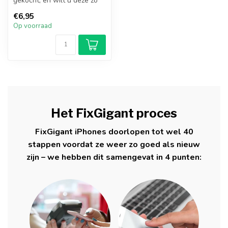
gekocht, en wilt u deze zo
goed mogelijk beschermen?
€6,95
M...
Op voorraad
Het FixGigant proces
FixGigant iPhones doorlopen tot wel 40
stappen voordat ze weer zo goed als nieuw
zijn – we hebben dit samengevat in 4 punten: