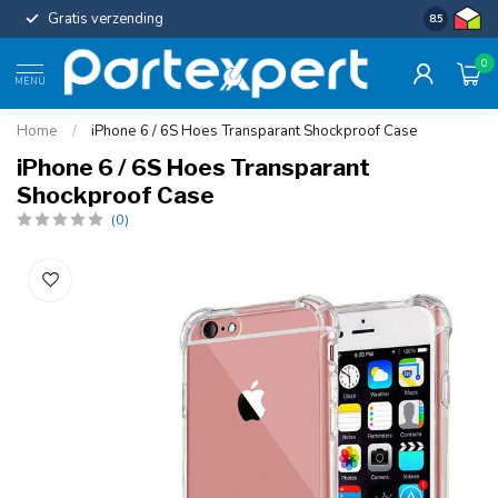
Gratis verzending
Uniforme c
8.5
0
MENU
Home
/
iPhone 6 / 6S Hoes Transparant Shockproof Case
iPhone 6 / 6S Hoes Transparant
Shockproof Case
(0)