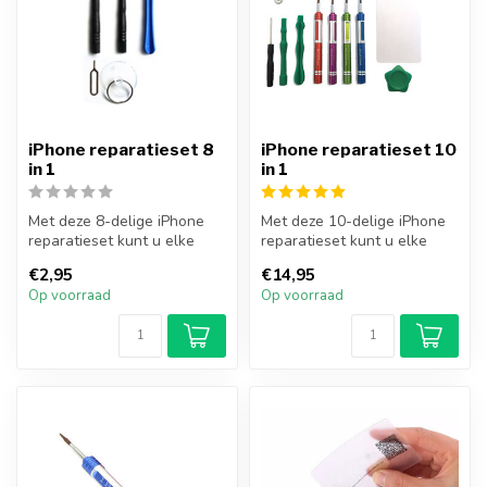
iPhone reparatieset 8
iPhone reparatieset 10
in 1
in 1
Met deze 8-delige iPhone
Met deze 10-delige iPhone
reparatieset kunt u elke
reparatieset kunt u elke
reparatie voor iPhone en
reparatie voor iPhone en
€2,95
€14,95
iPad ...
iPad...
Op voorraad
Op voorraad