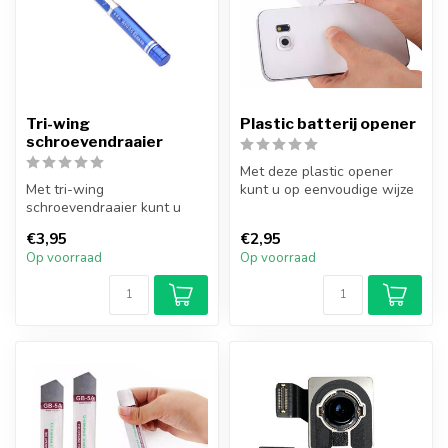
Tri-wing
Plastic batterij opener
schroevendraaier
Met deze plastic opener
Met tri-wing
kunt u op eenvoudige wijze
schroevendraaier kunt u
objecten die vastgeplakt
elke reparatie voor iPhone 7
zijn...
€3,95
€2,95
en nieuwe uitv...
Op voorraad
Op voorraad