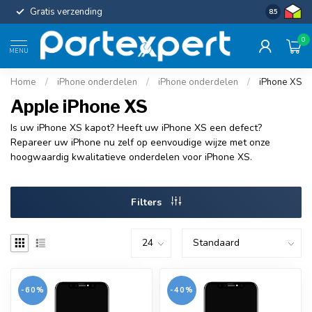
Gratis verzending
Uniforme c
8.5
0
MENU
Home
/
iPhone onderdelen
/
iPhone onderdelen
/
iPhone XS
Apple iPhone XS
Is uw iPhone XS kapot? Heeft uw iPhone XS een defect?
Repareer uw iPhone nu zelf op eenvoudige wijze met onze
hoogwaardig kwalitatieve onderdelen voor iPhone XS.
Filters
-60%
-40%