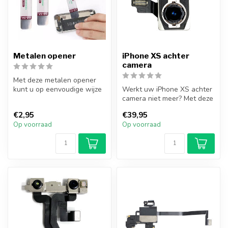
Metalen opener
iPhone XS achter
camera
Met deze metalen opener
kunt u op eenvoudige wijze
Werkt uw iPhone XS achter
objecten die vastgeplakt
camera niet meer? Met deze
zijn...
camera kunt u weer mooie
€2,95
€39,95
en...
Op voorraad
Op voorraad