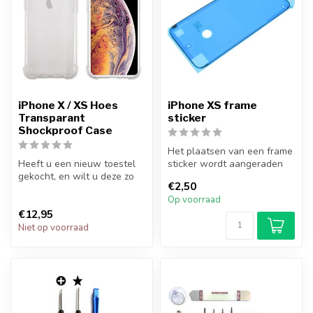
iPhone X / XS Hoes
iPhone XS frame
Transparant
sticker
Shockproof Case
Het plaatsen van een frame
Heeft u een nieuw toestel
sticker wordt aangeraden
gekocht, en wilt u deze zo
bij elke iPhone XS
€2,50
goed mogelijk beschermen?
reparatie...
Op voorraad
M...
€12,95
Niet op voorraad