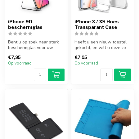
iPhone 9D
iPhone X / XS Hoes
beschermglas
Transparant Case
Bent u op zoek naar sterk
Heeft u een nieuw toestel
beschermglas voor uw
gekocht, en wilt u deze zo
iPhone? Met dit 9D
goed mogelijk beschermen?
€7,95
€7,95
beschermglas v...
M...
Op voorraad
Op voorraad