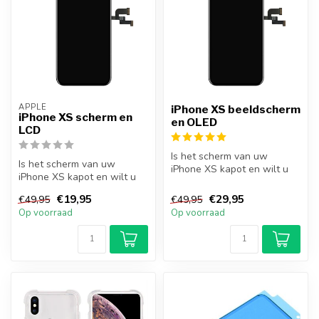
APPLE
iPhone XS beeldscherm
iPhone XS scherm en
en OLED
LCD
Is het scherm van uw
Is het scherm van uw
iPhone XS kapot en wilt u
iPhone XS kapot en wilt u
dit zelf repareren? Met dit
dit zelf repareren? Met dit
OLED ...
€19,95
€29,95
€49,95
€49,95
scher...
Op voorraad
Op voorraad