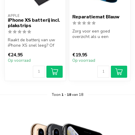
APPLE
Reparatiemat Blauw
iPhone XS batterij incl.
plakstrips
Zorg voor een goed
overzicht als u een
Raakt de batterij van uw
smartphone of tablet aan
iPhone XS snel leeg? Of
het repareren be...
gaat uw iPhone niet meer
€24,95
€19,95
aan? M...
Op voorraad
Op voorraad
Toon
1
-
18
van 18