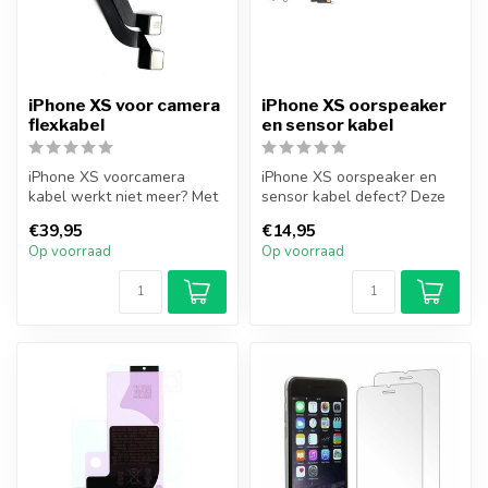
iPhone XS voor camera
iPhone XS oorspeaker
flexkabel
en sensor kabel
iPhone XS voorcamera
iPhone XS oorspeaker en
kabel werkt niet meer? Met
sensor kabel defect? Deze
deze nieuwe voorcamera
iPhone XS oorspeaker en
€39,95
€14,95
werkt je ...
sensor...
Op voorraad
Op voorraad