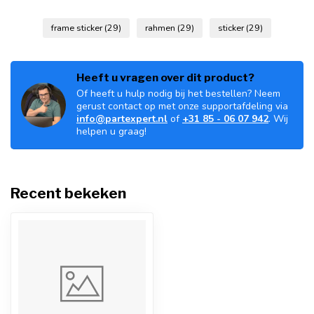
frame sticker
(29)
rahmen
(29)
sticker
(29)
Heeft u vragen over dit product?
Of heeft u hulp nodig bij het bestellen? Neem
gerust contact op met onze supportafdeling via
info@partexpert.nl
of
+31 85 - 06 07 942
. Wij
helpen u graag!
Recent bekeken