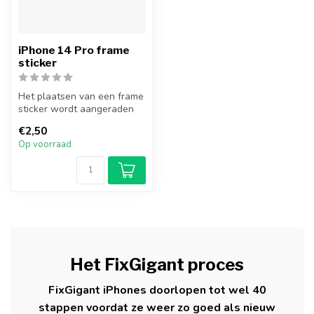
iPhone 14 Pro frame
sticker
Het plaatsen van een frame
sticker wordt aangeraden
bij elke iPhone 14 Pro
€2,50
repar...
Op voorraad
Het FixGigant proces
FixGigant iPhones doorlopen tot wel 40
stappen voordat ze weer zo goed als nieuw