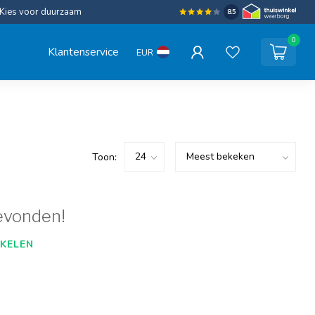
Kies voor duurzaam
8.5
0
Klantenservice
EUR
Toon:
evonden!
KELEN