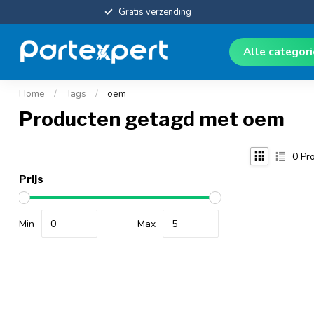
Gratis verzending
Alle categor
Home
/
Tags
/
oem
Producten getagd met oem
0
Pro
Prijs
Min
Max