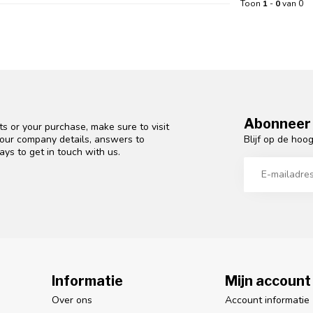
Toon
1
-
0
van 0
Abonneer 
s or your purchase, make sure to visit
Blijf op de hoo
d our company details, answers to
ys to get in touch with us.
Informatie
Mijn account
Over ons
Account informatie