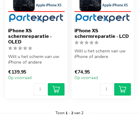
iPhone XS
iPhone XS
schermreparatie -
schermreparatie - LCD
OLED
Wilt u het scherm van uw
Wilt u het scherm van uw
iPhone of andere
iPhone of andere
smartphone professioneel
smartphone professioneel
laten vervang...
€139,95
€74,95
laten vervang...
Op voorraad
Op voorraad
Toon
1
-
2
van 2