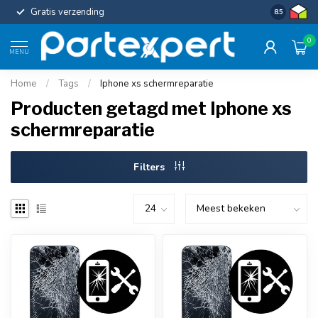
Gratis verzending
Uniforme c
8.5
0
MENU
Home
/
Tags
/
Iphone xs schermreparatie
Producten getagd met Iphone xs
schermreparatie
Filters