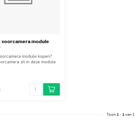
4 voorcamera module
voorcamera module kopen?
orcamera zit in deze module
d
k
Toon
1
-
1
van 1