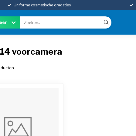
Uniforme cosmetische gradaties
ieën
 14 voorcamera
ducten