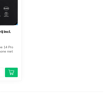
j incl.
ne 14 Pro
hone niet