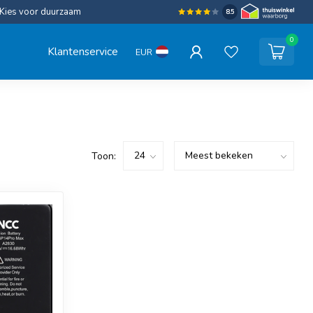
Kies voor duurzaam
8.5
0
Klantenservice
EUR
Toon: