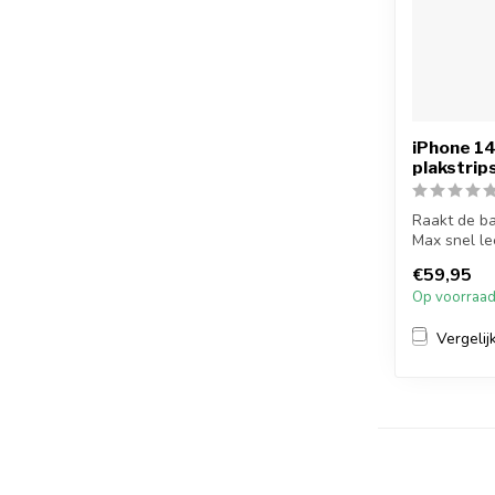
iPhone 14 
plakstrip
Raakt de ba
Max snel le
mee...
€59,95
Op voorraa
Vergelij