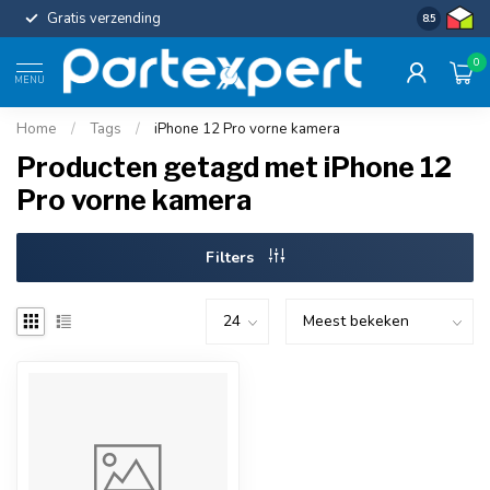
Gratis verzending
Uniforme c
8.5
0
MENU
Home
/
Tags
/
iPhone 12 Pro vorne kamera
Producten getagd met iPhone 12
Pro vorne kamera
Filters