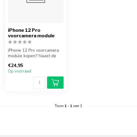
iPhone 12 Pro
voorcamera module
iPhone 12 Pro voorcamera
module kopen? Naast de
voorcamera zit in deze
€24,95
module oo...
Op voorraad
Toon
1
-
1
van 1