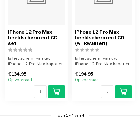
iPhone 12 Pro Max
iPhone 12 Pro Max
beeldscherm en LCD
beeldscherm en LCD
set
(A+ kwaliteit)
Is het scherm van uw
Is het scherm van uw
iPhone 12 Pro Max kapot en
iPhone 12 Pro Max kapot en
wilt u dit zelf repareren?
wilt u dit zelf repareren?
€134,95
€194,95
Met d...
Met d...
Op voorraad
Op voorraad
Toon
1
-
4
van 4