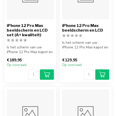
iPhone 12 Pro Max
iPhone 12 Pro Max
beeldscherm en LCD
beeldscherm en LCD
set (A+ kwaliteit)
Is het scherm van uw
Is het scherm van uw
iPhone 12 Pro Max kapot en
iPhone 12 Pro Max kapot en
wilt u dit zelf repareren?
wilt u dit zelf repareren?
Met d...
€189,95
€129,95
Met d...
Op voorraad
Op voorraad