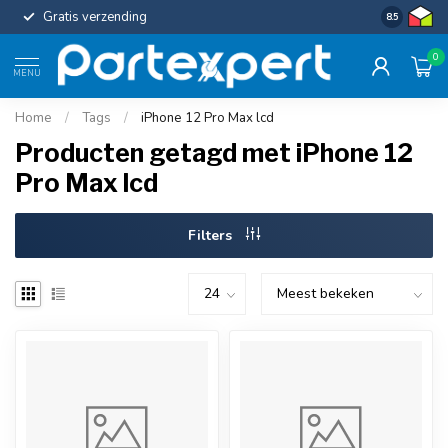
Gratis verzending
Uniforme c
8.5
0
MENU
Home
/
Tags
/
iPhone 12 Pro Max lcd
Producten getagd met iPhone 12
Pro Max lcd
Filters