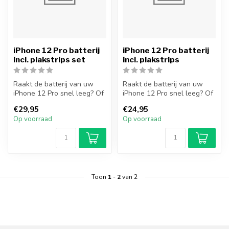
iPhone 12 Pro batterij
iPhone 12 Pro batterij
incl. plakstrips set
incl. plakstrips
Raakt de batterij van uw
Raakt de batterij van uw
iPhone 12 Pro snel leeg? Of
iPhone 12 Pro snel leeg? Of
gaat uw iPhone niet meer
gaat uw iPhone niet meer
€29,95
€24,95
aa...
aa...
Op voorraad
Op voorraad
Toon
1
-
2
van 2