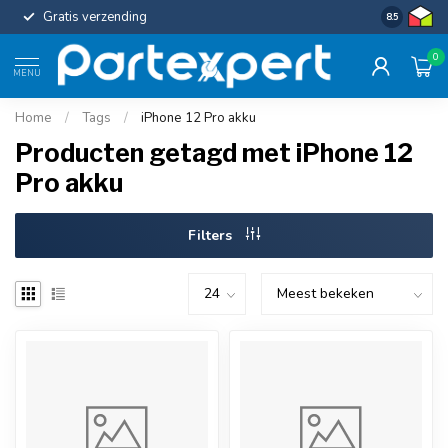
Gratis verzending
Uniforme c
8.5
0
MENU
Home
/
Tags
/
iPhone 12 Pro akku
Producten getagd met iPhone 12
Pro akku
Filters