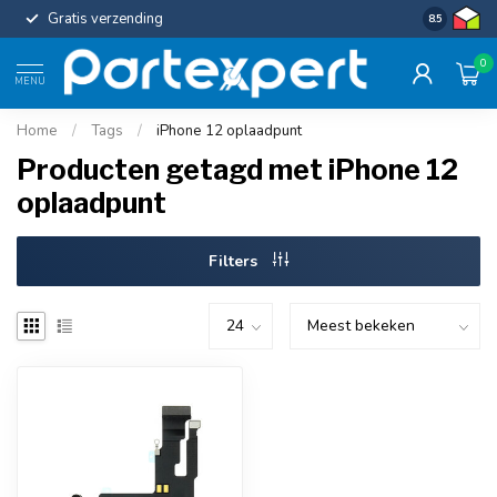
Gratis verzending
Uniforme c
8.5
0
MENU
Home
/
Tags
/
iPhone 12 oplaadpunt
Producten getagd met iPhone 12
oplaadpunt
Filters