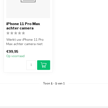
iPhone 11 Pro Max
achter camera
Werkt uw iPhone 11 Pro
Max achter camera niet
meer? Met deze camera
€99,95
kunt u weer ...
Op voorraad
Toon
1
-
1
van 1