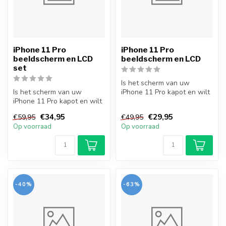
iPhone 11 Pro
iPhone 11 Pro
beeldscherm en LCD
beeldscherm en LCD
set
Is het scherm van uw
Is het scherm van uw
iPhone 11 Pro kapot en wilt
iPhone 11 Pro kapot en wilt
u dit zelf repareren? Met dit
u dit zelf repareren? Met dit
s...
€34,95
€29,95
€59,95
€49,95
s...
Op voorraad
Op voorraad
-40%
-63%