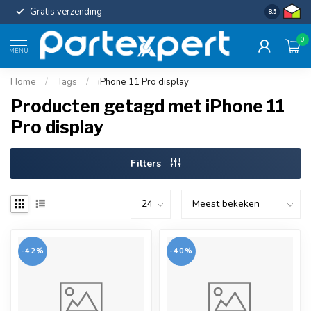
Gratis verzending
Uniforme c
8.5
0
MENU
Home
/
Tags
/
iPhone 11 Pro display
Producten getagd met iPhone 11
Pro display
Filters
-42%
-40%