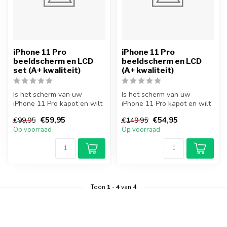
iPhone 11 Pro
iPhone 11 Pro
beeldscherm en LCD
beeldscherm en LCD
set (A+ kwaliteit)
(A+ kwaliteit)
Is het scherm van uw
Is het scherm van uw
iPhone 11 Pro kapot en wilt
iPhone 11 Pro kapot en wilt
u dit zelf repareren? Met dit
u dit zelf repareren? Met dit
€59,95
€54,95
€99,95
€149,95
s...
s...
Op voorraad
Op voorraad
Toon
1
-
4
van 4