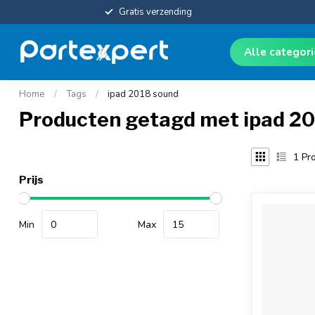
Gratis verzending
Alle categor
Home
/
Tags
/
ipad 2018 sound
Producten getagd met ipad 2
1
Pro
Prijs
Min
Max