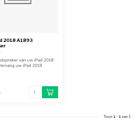
ad 2018 A1893
ker
idspreker van uw iPad 2018
 Vervang uw iPad 2018
d
k
Toon
1
-
1
van 1