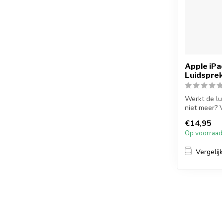
Apple iP
Luidspre
Werkt de lu
niet meer?
luidspreke...
€14,95
Op voorraa
Vergelij