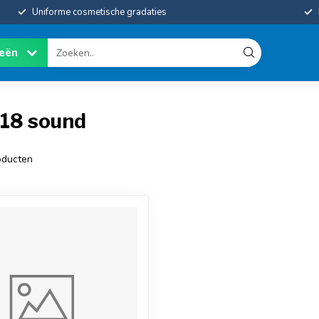
Uniforme cosmetische gradaties
ieën
018 sound
ducten