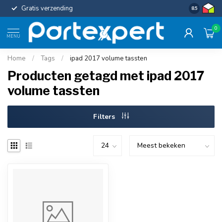
Gratis verzending
Uniforme c
8.5
0
MENU
Home
/
Tags
/
ipad 2017 volume tassten
Producten getagd met ipad 2017
volume tassten
Filters