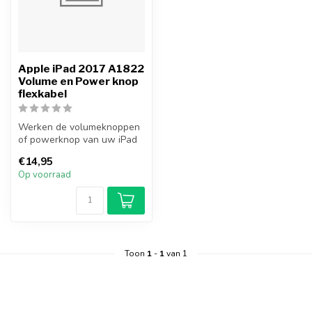
Apple iPad 2017 A1822
Volume en Power knop
flexkabel
Werken de volumeknoppen
of powerknop van uw iPad
2017 niet meer? Vervang
€14,95
uw iPad...
Op voorraad
Toon
1
-
1
van 1