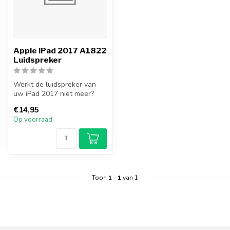
Apple iPad 2017 A1822
Luidspreker
Werkt de luidspreker van
uw iPad 2017 niet meer?
Vervang uw iPad 2017
€14,95
luidspreke...
Op voorraad
Toon
1
-
1
van 1