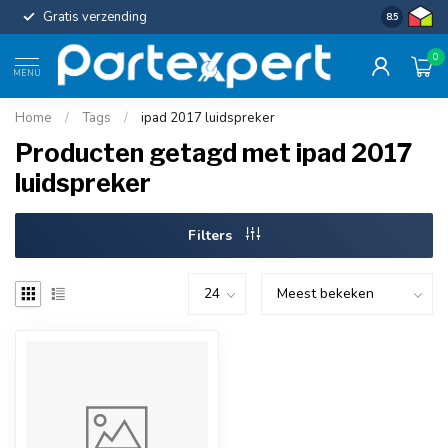
Gratis verzending
Uniforme c
8.5
0
MENU
Home
/
Tags
/
ipad 2017 luidspreker
Producten getagd met ipad 2017
luidspreker
Filters