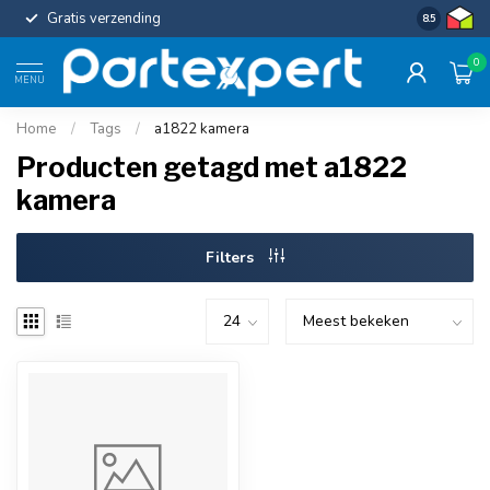
Gratis verzending
Uniforme c
8.5
0
MENU
Home
/
Tags
/
a1822 kamera
Producten getagd met a1822
kamera
Filters