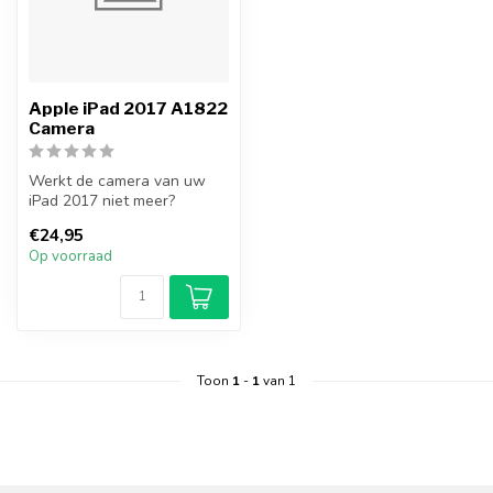
Apple iPad 2017 A1822
Camera
Werkt de camera van uw
iPad 2017 niet meer?
Vervang uw iPad 2017
€24,95
camera nu zelf....
Op voorraad
Toon
1
-
1
van 1