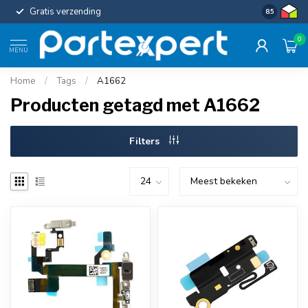
Gratis verzending
Uniforme c
8.5
0
MENU
Home
/
Tags
/
A1662
Producten getagd met A1662
Filters