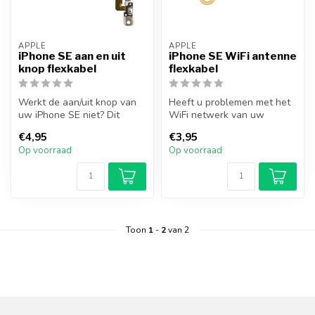
APPLE
APPLE
iPhone SE aan en uit
iPhone SE WiFi antenne
knop flexkabel
flexkabel
Werkt de aan/uit knop van
Heeft u problemen met het
uw iPhone SE niet? Dit
WiFi netwerk van uw
probleem kunt u oplossen
toestel? Met dit onderdeel
€4,95
€3,95
door d...
kunt u...
Op voorraad
Op voorraad
Toon
1
-
2
van 2