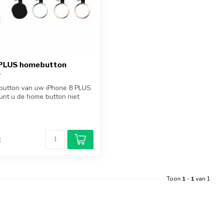
 PLUS homebutton
 button van uw iPhone 8 PLUS
unt u de home button niet
d
k
Toon
1
-
1
van 1