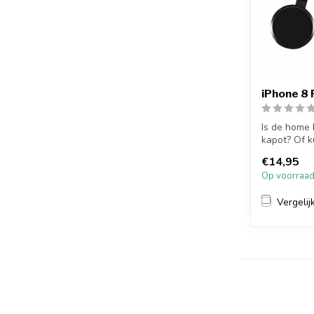
iPhone 8
Is de home
kapot? Of k
meer...
€14,95
Op voorraa
Vergelij