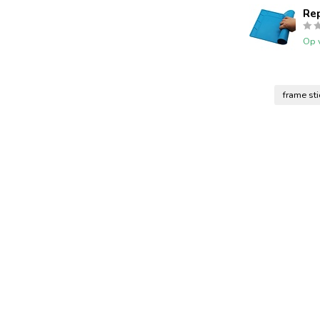
Re
Op 
frame st