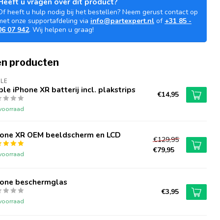
Heeft u vragen over dit product?
Of heeft u hulp nodig bij het bestellen? Neem gerust contact op
met onze supportafdeling via
info@partexpert.nl
of
+31 85 -
06 07 942
. Wij helpen u graag!
n producten
LE
le iPhone XR batterij incl. plakstrips
€14,95
voorraad
hone XR OEM beeldscherm en LCD
€129,95
€79,95
voorraad
hone beschermglas
€3,95
voorraad