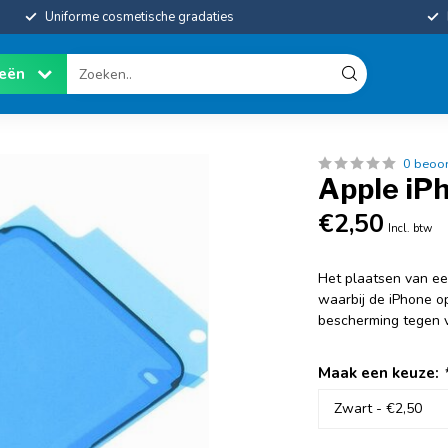
Uniforme cosmetische gradaties
ieën
0 beoo
Apple iP
€2,50
Incl. btw
Het plaatsen van ee
waarbij de iPhone o
bescherming tegen v
Maak een keuze: