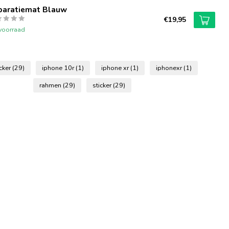
paratiemat Blauw
€19,95
voorraad
icker
(29)
iphone 10r
(1)
iphone xr
(1)
iphonexr
(1)
rahmen
(29)
sticker
(29)