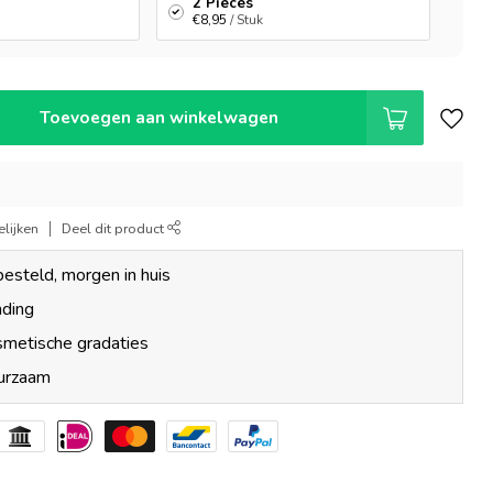
2 Pieces
€8,95
/ Stuk
Toevoegen aan winkelwagen
lijken
Deel dit product
esteld, morgen in huis
nding
smetische gradaties
uurzaam