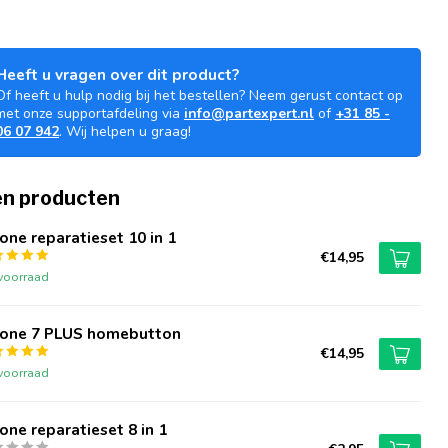
Heeft u vragen over dit product?
Of heeft u hulp nodig bij het bestellen? Neem gerust contact op
met onze supportafdeling via
info@partexpert.nl
of
+31 85 -
06 07 942
. Wij helpen u graag!
n producten
one reparatieset 10 in 1
€14,95
voorraad
hone 7 PLUS homebutton
€14,95
voorraad
one reparatieset 8 in 1