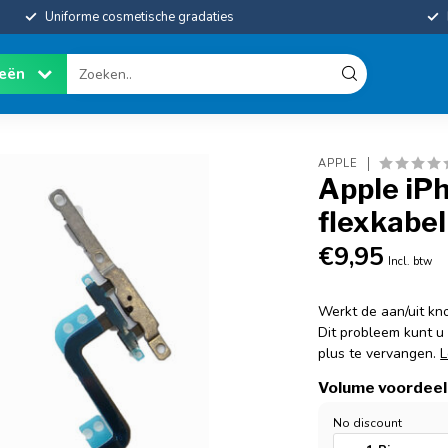
Uniforme cosmetische gradaties
ieën
APPLE
Apple iPh
flexkabel
€9,95
Incl. btw
Werkt de aan/uit kn
Dit probleem kunt u
plus te vervangen.
L
Volume voordeel
No discount