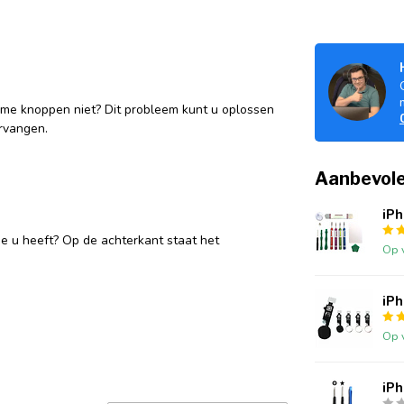
ume knoppen niet? Dit probleem kunt u oplossen
ervangen.
Aanbevole
iPh
ne u heeft? Op de achterkant staat het
Op 
iP
Op 
iPh