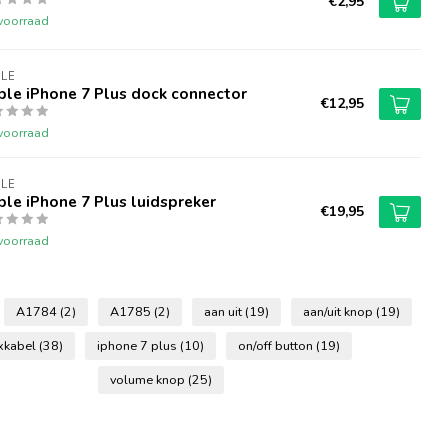
€2,95
voorraad
LE
le iPhone 7 Plus dock connector
€12,95
voorraad
LE
le iPhone 7 Plus luidspreker
€19,95
voorraad
A1784
(2)
A1785
(2)
aan uit
(19)
aan/uit knop
(19)
exkabel
(38)
iphone 7 plus
(10)
on/off button
(19)
volume knop
(25)