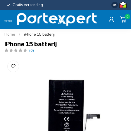
Gratis verzending
Uniforme c
8.5
0
MENU
Home
/
iPhone 15 batterij
iPhone 15 batterij
(0)