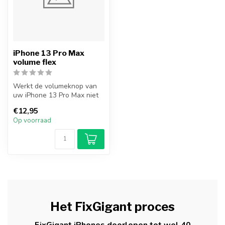
iPhone 13 Pro Max
volume flex
Werkt de volumeknop van
uw iPhone 13 Pro Max niet
meer? Vervang uw iPhone
€12,95
13 Pro...
Op voorraad
Het FixGigant proces