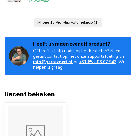
Op voorraad
iPhone 13 Pro Max volumeknop
(1)
Heeft u vragen over dit product?
Of heeft u hulp nodig bij het bestellen? Neem
gerust contact op met onze supportafdeling via
info@partexpert.nl
of
+31 85 - 06 07 942
. Wij
helpen u graag!
Recent bekeken