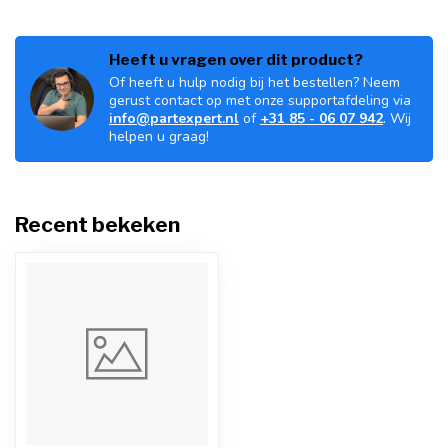
Heeft u vragen over dit product?
Of heeft u hulp nodig bij het bestellen? Neem
gerust contact op met onze supportafdeling via
info@partexpert.nl
of
+31 85 - 06 07 942
. Wij
helpen u graag!
Recent bekeken