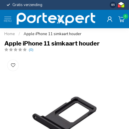
Gratis verzending
Uniforme c
8.5
0
MENU
Home
/
Apple iPhone 11 simkaart houder
Apple iPhone 11 simkaart houder
(0)