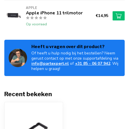
APPLE
Apple iPhone 11 trilmotor
€14,95
Op voorraad
Heeft u vragen over dit product?
Of heeft u hulp nodig bij het bestellen? Neem
gerust contact op met onze supportafdeling via
info@partexpert.nl
of
+31 85 - 06 07 942
. Wij
helpen u graag!
Recent bekeken