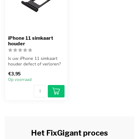
iPhone 11 simkaart
houder
Is uw iPhone 11 simkaart
houder defect of verloren?
Vervang uw iPhone 11
€3,95
simkaar...
Op voorraad
Het FixGigant proces