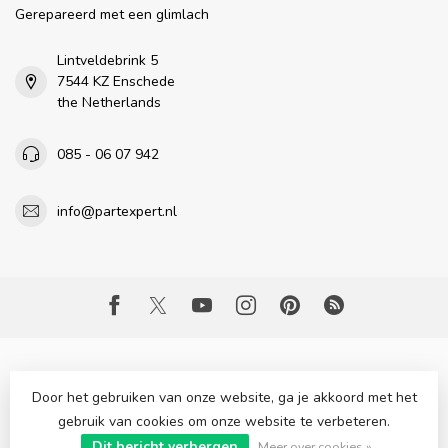
Gerepareerd met een glimlach
Lintveldebrink 5
7544 KZ Enschede
the Netherlands
085 - 06 07 942
info@partexpert.nl
Door het gebruiken van onze website, ga je akkoord met het
gebruik van cookies om onze website te verbeteren.
© Copyright 2026 Part Expert
- Powered by
Lightspeed
-
Dit bericht verbergen
Lightspeed design
by
Dyvelopment
Meer over cookies »