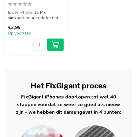
Is uw iPhone 11 Pro
simkaart houder defect of
verloren? Vervang uw
€3,95
iPhone 11 Pro...
Op voorraad
Het FixGigant proces
FixGigant iPhones doorlopen tot wel 40
stappen voordat ze weer zo goed als nieuw
zijn – we hebben dit samengevat in 4 punten: