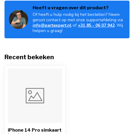
Heeft u vragen over dit product?
Of heeft u hulp nodig bij het bestellen? Neem
gerust contact op met onze supportafdeling via
info@partexpert.nl
of
+31 85 - 06 07 942
. Wij
helpen u graag!
Recent bekeken
iPhone 14 Pro simkaart