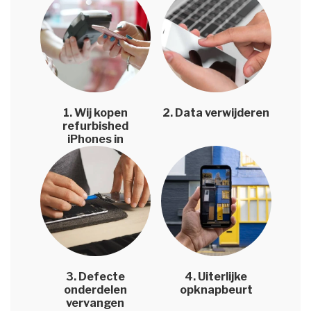
1. Wij kopen
2. Data verwijderen
refurbished
iPhones in
3. Defecte
4. Uiterlijke
onderdelen
opknapbeurt
vervangen