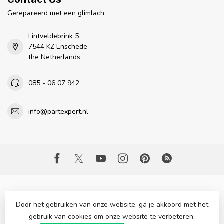
Gerepareerd met een glimlach
Lintveldebrink 5
7544 KZ Enschede
the Netherlands
085 - 06 07 942
info@partexpert.nl
Door het gebruiken van onze website, ga je akkoord met het
gebruik van cookies om onze website te verbeteren.
© Copyright 2026 Part Expert
- Powered by
Lightspeed
-