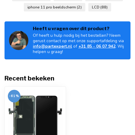
iphone 11 pro beeldscherm
(2)
LCD
(88)
Heeft u vragen over dit product?
Of heeft u hulp nodig bij het bestellen? Neem
gerust contact op met onze supportafdeling via
info@partexpert.nl
of
+31 85 - 06 07 942
. Wij
helpen u graag!
Recent bekeken
-61%