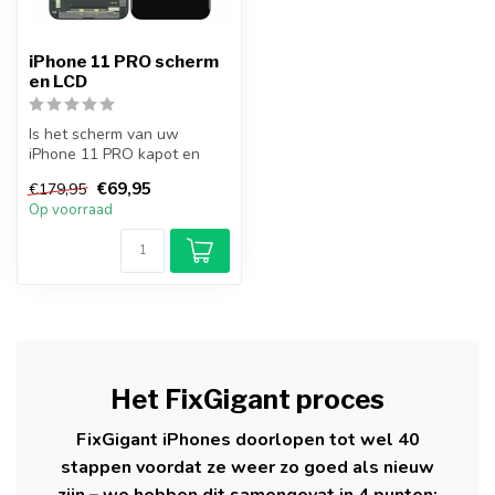
iPhone 11 PRO scherm
en LCD
Is het scherm van uw
iPhone 11 PRO kapot en
wilt u dit zelf repareren?
€69,95
€179,95
Met dit L...
Op voorraad
Het FixGigant proces
FixGigant iPhones doorlopen tot wel 40
stappen voordat ze weer zo goed als nieuw