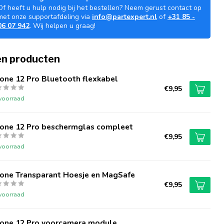
Of heeft u hulp nodig bij het bestellen? Neem gerust contact op
met onze supportafdeling via
info@partexpert.nl
of
+31 85 -
06 07 942
. Wij helpen u graag!
n producten
one 12 Pro Bluetooth flexkabel
€9,95
voorraad
hone 12 Pro beschermglas compleet
€9,95
voorraad
hone Transparant Hoesje en MagSafe
€9,95
voorraad
hone 12 Pro voorcamera module