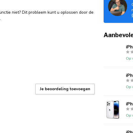
unctie niet? Dit probleem kunt u oplossen door de
.
Aanbevole
iPh
Op 
iP
Op 
Je beoordeling toevoegen
iP
Op 
iP