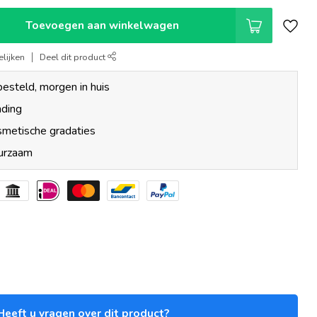
Toevoegen aan winkelwagen
lijken
Deel dit product
esteld, morgen in huis
nding
smetische gradaties
uurzaam
Heeft u vragen over dit product?