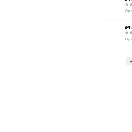
Op 
iPh
Op 
i