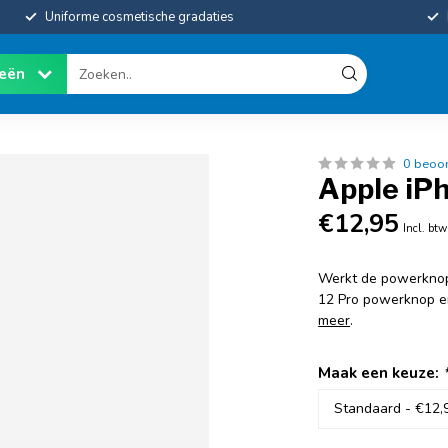
Uniforme cosmetische gradaties
ieën
0 beoo
Apple iP
€12,95
Incl. btw
Werkt de powerknop 
12 Pro powerknop en 
meer
.
Maak een keuze: