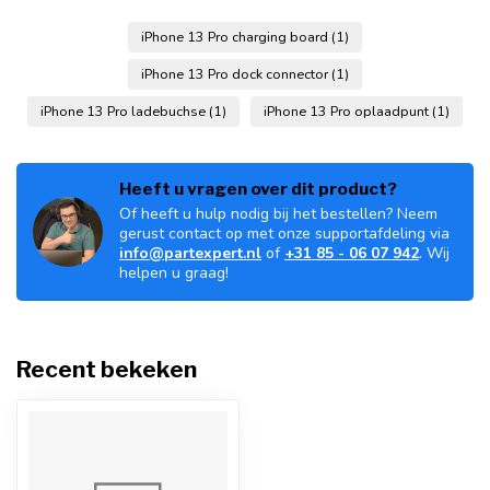
iPhone 13 Pro charging board
(1)
iPhone 13 Pro dock connector
(1)
iPhone 13 Pro ladebuchse
(1)
iPhone 13 Pro oplaadpunt
(1)
Heeft u vragen over dit product?
Of heeft u hulp nodig bij het bestellen? Neem
gerust contact op met onze supportafdeling via
info@partexpert.nl
of
+31 85 - 06 07 942
. Wij
helpen u graag!
Recent bekeken