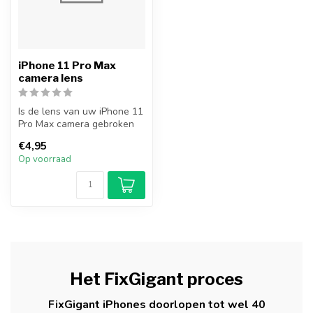
iPhone 11 Pro Max
camera lens
Is de lens van uw iPhone 11
Pro Max camera gebroken
of gebarsten? Vervang uw
€4,95
iPh...
Op voorraad
Het FixGigant proces
FixGigant iPhones doorlopen tot wel 40