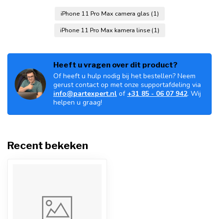
iPhone 11 Pro Max camera glas
(1)
iPhone 11 Pro Max kamera linse
(1)
Heeft u vragen over dit product?
Of heeft u hulp nodig bij het bestellen? Neem
gerust contact op met onze supportafdeling via
info@partexpert.nl
of
+31 85 - 06 07 942
. Wij
helpen u graag!
Recent bekeken