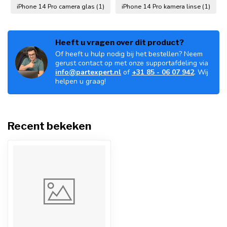
iPhone 14 Pro camera glas
(1)
iPhone 14 Pro kamera linse
(1)
Heeft u vragen over dit product?
Of heeft u hulp nodig bij het bestellen? Neem
gerust contact op met onze supportafdeling via
info@partexpert.nl
of
+31 85 - 06 07 942
. Wij
helpen u graag!
Recent bekeken