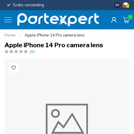
Gratis verzending
Uniforme c
8.5
0
MENU
Home
/
Apple iPhone 14 Pro camera lens
Apple iPhone 14 Pro camera lens
(0)