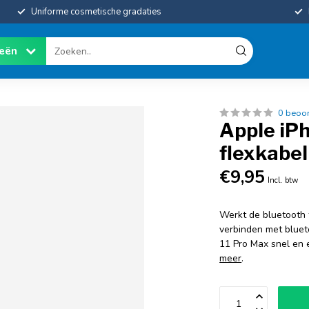
Uniforme cosmetische gradaties
ieën
0 beoo
Apple iP
flexkabel
€9,95
Incl. btw
Werkt de bluetooth 
verbinden met bluet
11 Pro Max snel en 
meer
.