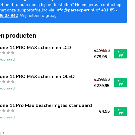
Of heeft u hulp nodig bij het bestellen? Neem gerust contact op
met onze supportafdeling via
info@partexpert.nl
of
+31 85 -
06 07 942
. Wij helpen u graag!
n producten
hone 11 PRO MAX scherm en LCD
€199,95
€79,95
voorraad
hone 11 PRO MAX scherm en OLED
€299,95
€279,95
voorraad
hone 11 Pro Max beschermglas standaard
€4,95
voorraad
LE