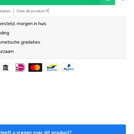
lijken
Deel dit product
esteld, morgen in huis
nding
smetische gradaties
uurzaam
Heeft u vragen over dit product?