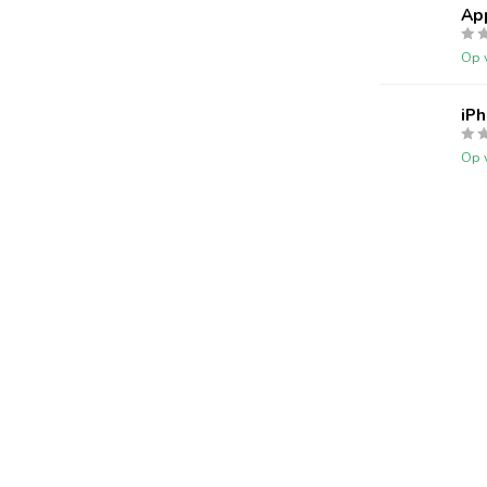
App
Op 
iPh
Op 