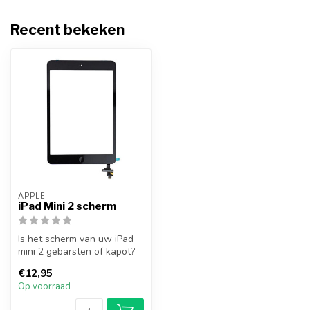
Recent bekeken
APPLE
iPad Mini 2 scherm
Is het scherm van uw iPad
mini 2 gebarsten of kapot?
U kunt dit probleem
€12,95
oplosse...
Op voorraad