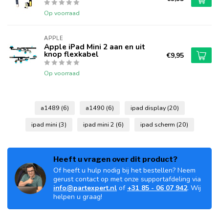
Op voorraad
APPLE
Apple iPad Mini 2 aan en uit
knop flexkabel
€9,95
Op voorraad
a1489
(6)
a1490
(6)
ipad display
(20)
ipad mini
(3)
ipad mini 2
(6)
ipad scherm
(20)
Heeft u vragen over dit product?
Of heeft u hulp nodig bij het bestellen? Neem
gerust contact op met onze supportafdeling via
info@partexpert.nl
of
+31 85 - 06 07 942
. Wij
helpen u graag!