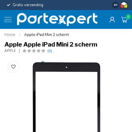
Gratis verzending
Uniforme c
8.5
0
MENU
Home
/
Apple iPad Mini 2 scherm
Apple Apple iPad Mini 2 scherm
(0)
APPLE