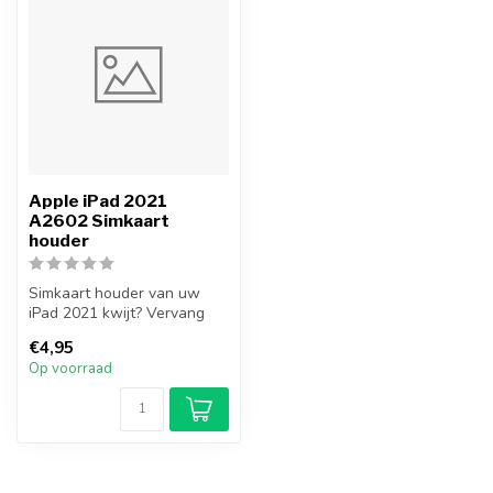
Apple iPad 2021
A2602 Simkaart
houder
Simkaart houder van uw
iPad 2021 kwijt? Vervang
uw iPad 2021 simkaart
€4,95
houder nu ...
Op voorraad