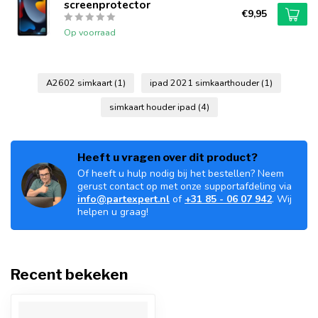
screenprotector
€9,95
Op voorraad
A2602 simkaart
(1)
ipad 2021 simkaarthouder
(1)
simkaart houder ipad
(4)
Heeft u vragen over dit product?
Of heeft u hulp nodig bij het bestellen? Neem
gerust contact op met onze supportafdeling via
info@partexpert.nl
of
+31 85 - 06 07 942
. Wij
helpen u graag!
Recent bekeken