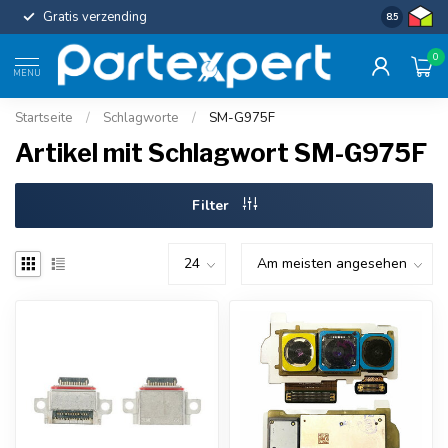
Gratis verzending
Uniforme c
8.5
0
MENU
Startseite
/
Schlagworte
/
SM-G975F
Artikel mit Schlagwort SM-G975F
Filter