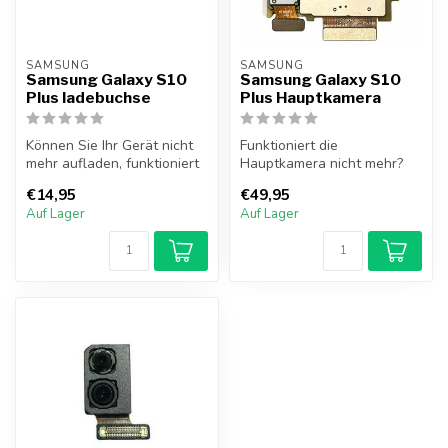
SAMSUNG
SAMSUNG
Samsung Galaxy S10
Samsung Galaxy S10
Plus ladebuchse
Plus Hauptkamera
Können Sie Ihr Gerät nicht
Funktioniert die
mehr aufladen, funktioniert
Hauptkamera nicht mehr?
Ihr Mikrofon oder Audiosy...
Die Hauptkamera des
€14,95
€49,95
Samsung Galaxy S10 ...
Auf Lager
Auf Lager