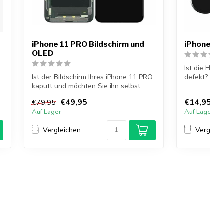
iPhone 11 PRO Bildschirm und
iPhone 8
OLED
Ist die Hom
Ist der Bildschirm Ihres iPhone 11 PRO
defekt? Ode
kaputt und möchten Sie ihn selbst
Taste nicht m
reparie...
€49,95
€14,95
€79,95
Auf Lager
Auf Lager
Vergleichen
Vergleic