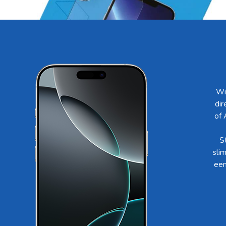
Wi
dir
of 
S
sli
een