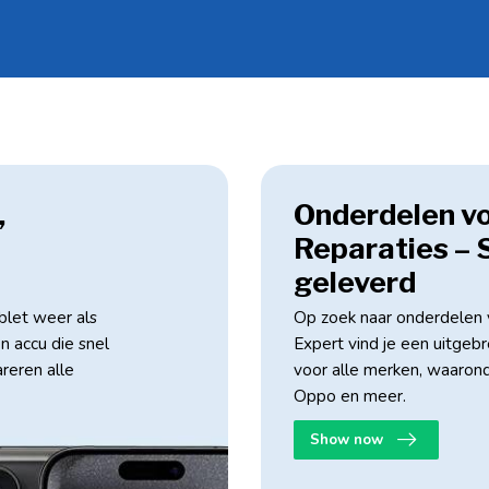
,
Onderdelen v
Reparaties – 
geleverd
blet weer als
Op zoek naar onderdelen v
n accu die snel
Expert vind je een uitge
reren alle
voor alle merken, waaron
Oppo en meer.
Show now