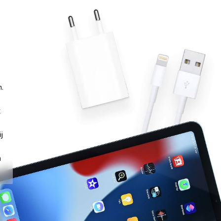
n.
t
j
n