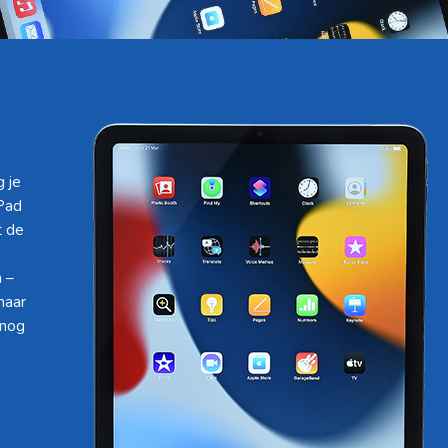
 je
iPad
t de
 –
naar
 nog