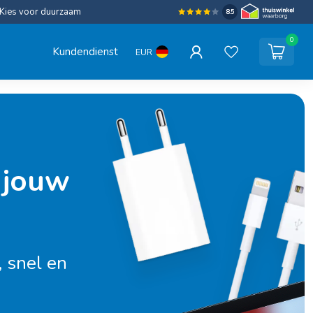
Kies voor duurzaam
8.5
0
Kundendienst
EUR
 jouw
 snel en