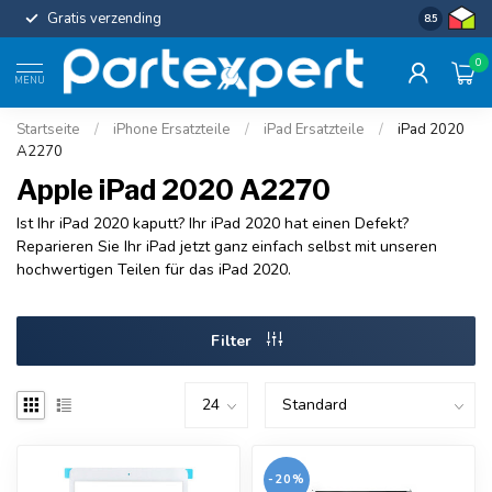
Gratis verzending
Uniforme c
8.5
0
MENU
Startseite
/
iPhone Ersatzteile
/
iPad Ersatzteile
/
iPad 2020
A2270
Apple iPad 2020 A2270
Ist Ihr iPad 2020 kaputt? Ihr iPad 2020 hat einen Defekt?
Reparieren Sie Ihr iPad jetzt ganz einfach selbst mit unseren
hochwertigen Teilen für das iPad 2020.
Filter
-20%