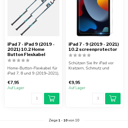
iPad 7 - iPad 9 (2019 -
iPad 7 - 9 (2019 - 2021)
2021) 10.2 Home
10.2 screenprotector
Button Flexkabel
Schützen Sie Ihr iPad vor
Home-Button-Flexkabel für
Kratzern, Schmutz und
iPad 7, 8 und 9 (2019–2021),
Rissen mit dieser
kompatibel mit den Modell...
hochwertigen D...
€7,95
€9,95
Auf Lager
Auf Lager
Zeige
1
-
10
von 10