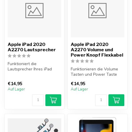
Apple iPad 2020
Apple iPad 2020
A2270 Lautsprecher
A2270 Volume und
Power Knopf Flexkabel
Funktioniert die
Lautsprecher Ihres iPad
Funktionieren die Volume
2020 nicht mehr? Tauschen
Tasten und Power Taste
Sie jetzt Ihr...
Ihres iPad 2020 nicht mehr?
€14,95
€14,95
Taus...
Auf Lager
Auf Lager