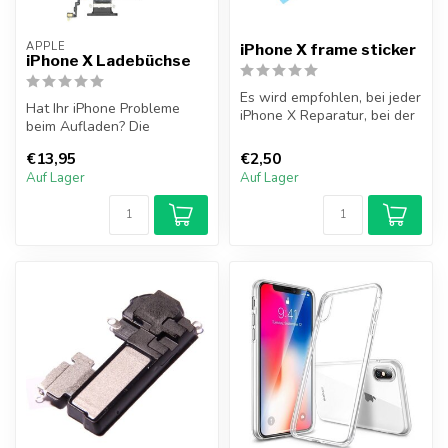
APPLE
iPhone X frame sticker
iPhone X Ladebüchse
Es wird empfohlen, bei jeder
Hat Ihr iPhone Probleme
iPhone X Reparatur, bei der
beim Aufladen? Die
das iPhone geöffnet war...
Ladebüchse stellt sicher,
€13,95
€2,50
dass das iP...
Auf Lager
Auf Lager