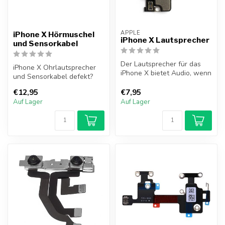
APPLE
iPhone X Hörmuschel
iPhone X Lautsprecher
und Sensorkabel
Der Lautsprecher für das
iPhone X Ohrlautsprecher
iPhone X bietet Audio, wenn
und Sensorkabel defekt?
Sie beispielsweise Musik
Dieser iPhone X-
hö...
€12,95
€7,95
Ohrlautsprecher...
Auf Lager
Auf Lager