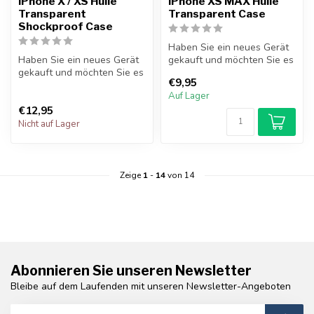
iPhone X / XS Hülle
iPhone XS MAX Hülle
Transparent
Transparent Case
Shockproof Case
Haben Sie ein neues Gerät
Haben Sie ein neues Gerät
gekauft und möchten Sie es
gekauft und möchten Sie es
so gut wie möglich
€9,95
so gut wie möglich
schützen...
Auf Lager
schützen...
€12,95
Nicht auf Lager
Zeige
1
-
14
von 14
Abonnieren Sie unseren Newsletter
Bleibe auf dem Laufenden mit unseren Newsletter-Angeboten