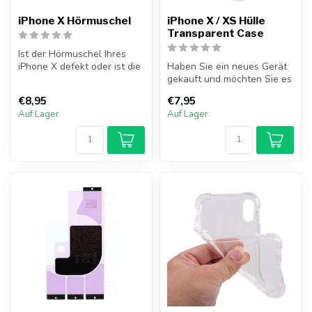
iPhone X Hörmuschel
iPhone X / XS Hülle
Transparent Case
Ist der Hörmuschel Ihres
iPhone X defekt oder ist die
Haben Sie ein neues Gerät
Lautstärke sehr niedrig? D...
gekauft und möchten Sie es
so gut wie möglich
€8,95
€7,95
schützen...
Auf Lager
Auf Lager