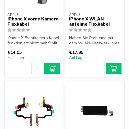
APPLE
APPLE
iPhone X vorne Kamera
iPhone X WLAN
Flexkabel
antenne Flexkabel
iPhone X Frontkamera Kabel
Haben Sie Probleme mit
funktioniert nicht mehr? Mit
dem WLAN-Netzwerk Ihres
dieser neuen Frontkamera...
Geräts? In diesem Abschnitt
€14,95
€17,95
könne...
Auf Lager
Auf Lager