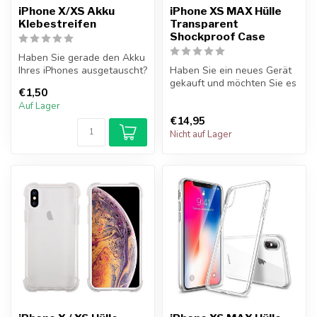
iPhone X/XS Akku
iPhone XS MAX Hülle
Klebestreifen
Transparent
Shockproof Case
Haben Sie gerade den Akku
Ihres iPhones ausgetauscht?
Haben Sie ein neues Gerät
Kleben Sie den iPhone-
gekauft und möchten Sie es
€1,50
Akku...
so gut wie möglich
Auf Lager
schützen...
€14,95
Nicht auf Lager