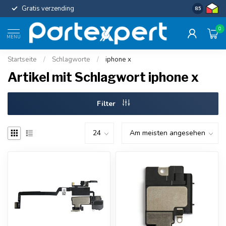
Gratis verzending
Uniforme c
8.5
0
MENU
Startseite
/
Schlagworte
/
iphone x
Artikel mit Schlagwort iphone x
Filter