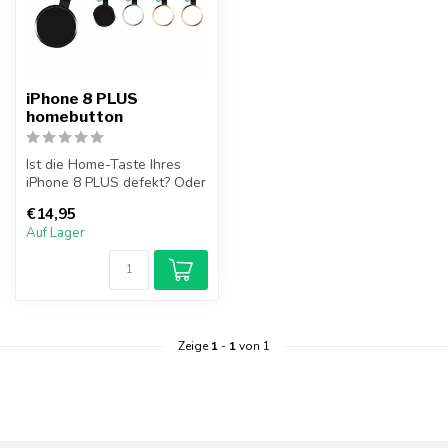
iPhone 8 PLUS
homebutton
Ist die Home-Taste Ihres
iPhone 8 PLUS defekt? Oder
können Sie die Home-Taste
€14,95
ni...
Auf Lager
Zeige
1
-
1
von 1