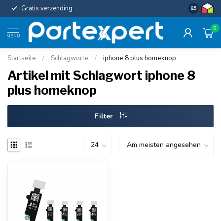
Gratis verzending
Uniforme c
8.5
0
MENU
Startseite
/
Schlagworte
/
iphone 8 plus homeknop
Artikel mit Schlagwort iphone 8
plus homeknop
Filter