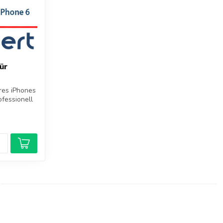
ür
res iPhones
fessionell