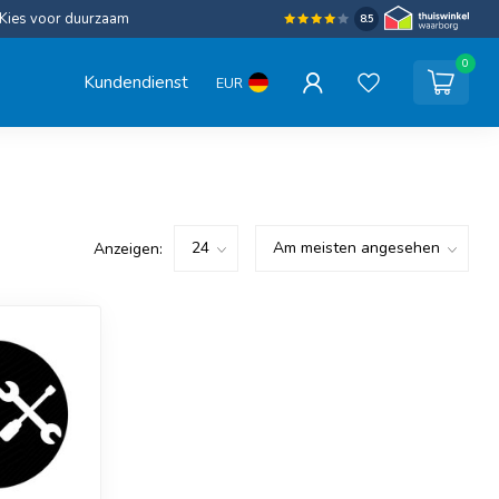
Kies voor duurzaam
8.5
0
Kundendienst
EUR
Anzeigen: