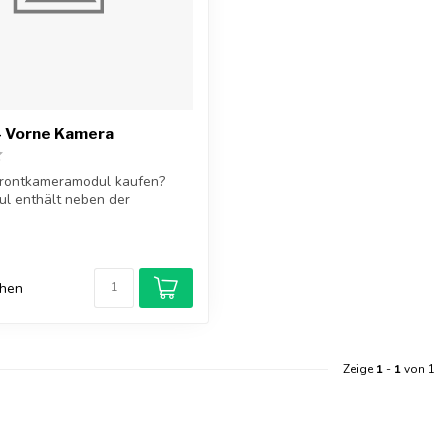
4 Vorne Kamera
Frontkameramodul kaufen?
l enthält neben der
 a...
chen
Zeige
1
-
1
von 1