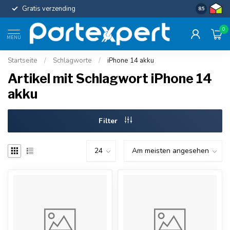
Gratis verzending
Uniforme c
8.5
0
MENU
Startseite
/
Schlagworte
/
iPhone 14 akku
Artikel mit Schlagwort iPhone 14
akku
Filter