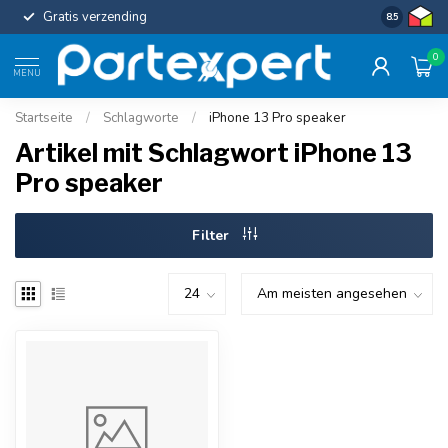
Gratis verzending
Uniforme c
8.5
0
MENU
Startseite
/
Schlagworte
/
iPhone 13 Pro speaker
Artikel mit Schlagwort iPhone 13
Pro speaker
Filter