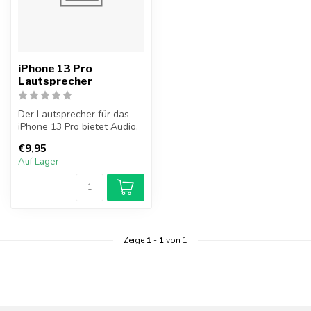
iPhone 13 Pro
Lautsprecher
Der Lautsprecher für das
iPhone 13 Pro bietet Audio,
wenn Sie beispielsweise
€9,95
Mu...
Auf Lager
Zeige
1
-
1
von 1