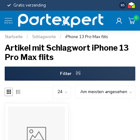
Gratis verzending
Uniforme c
8.5
0
MENU
Startseite
/
Schlagworte
/
iPhone 13 Pro Max flits
Artikel mit Schlagwort iPhone 13
Pro Max flits
Filter