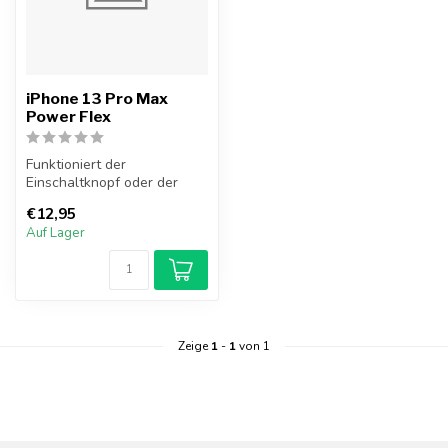
iPhone 13 Pro Max
Power Flex
Funktioniert der
Einschaltknopf oder der
Blitz Ihres iPhone 13 Pro
€12,95
Max nicht meh...
Auf Lager
Zeige
1
-
1
von 1