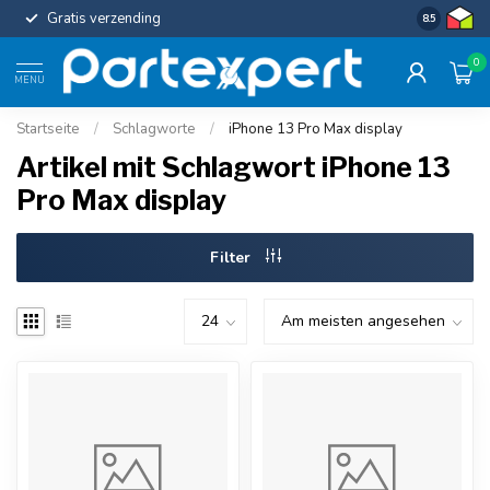
Gratis verzending
Uniforme c
8.5
0
MENU
Startseite
/
Schlagworte
/
iPhone 13 Pro Max display
Artikel mit Schlagwort iPhone 13
Pro Max display
Filter