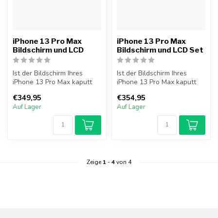
iPhone 13 Pro Max
iPhone 13 Pro Max
Bildschirm und LCD
Bildschirm und LCD Set
Ist der Bildschirm Ihres
Ist der Bildschirm Ihres
iPhone 13 Pro Max kaputt
iPhone 13 Pro Max kaputt
und möchten Sie ihn selbst
und möchten Sie ihn selbst
€349,95
€354,95
re...
re...
Auf Lager
Auf Lager
Zeige
1
-
4
von 4